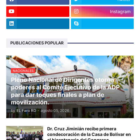
Instagram
PUBLICACIONES POPULAR
NACIONALES
Pleno Nacional de Dirigentes otorga
poderes al Comité Ejecutivo de la ADP
para dar toques finales a plan de
movilización.
by
EL Faro RD
-
agosto 05, 2026
Dr. Cruz Jiminián recibe primera
condecoración de la Casa de Bolívar en
el bicentenario del Congreso