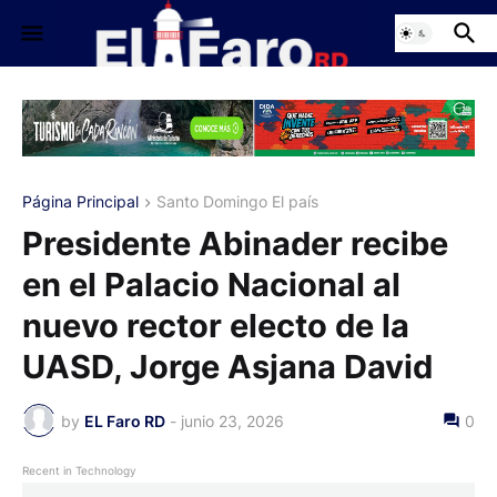
Página Principal
Santo Domingo El país
Presidente Abinader recibe
en el Palacio Nacional al
nuevo rector electo de la
UASD, Jorge Asjana David
by
EL Faro RD
-
junio 23, 2026
0
Recent in Technology