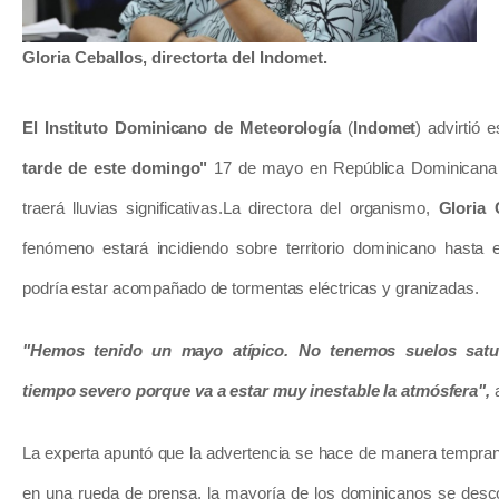
Copiar enle
Telegram
Whatsapp
Send
Bluesky
Twitter
Facebook
Gloria Ceballos, directorta del Indomet.
El Instituto Dominicano de Meteorología
(
Indomet
) advirtió 
tarde de este domingo"
17 de mayo en República Dominicana 
traerá lluvias significativas.
La directora del organismo,
Gloria 
fenómeno estará incidiendo sobre territorio dominicano hasta 
podría estar acompañado de tormentas eléctricas y granizadas.
"Hemos tenido un mayo atípico. No tenemos suelos satu
tiempo severo porque va a estar muy inestable la atmósfera",
a
La experta apuntó que la advertencia se hace de manera tempran
en una rueda de prensa, la mayoría de los dominicanos se desco