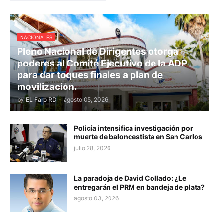
NACIONALES
Pleno Nacional de Dirigentes otorga
poderes al Comité Ejecutivo de la ADP
para dar toques finales a plan de
movilización.
by
EL Faro RD
-
agosto 05, 2026
Policía intensifica investigación por
muerte de baloncestista en San Carlos
julio 28, 2026
La paradoja de David Collado: ¿Le
entregarán el PRM en bandeja de plata?
agosto 03, 2026