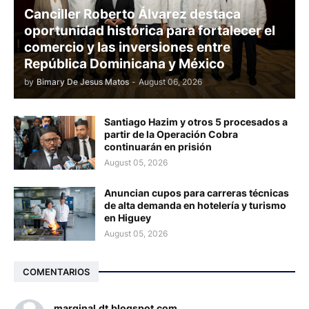
Canciller Roberto Álvarez destaca
oportunidad histórica para fortalecer el
comercio y las inversiones entre
República Dominicana y México
by
Bimary De Jesus Matos
-
August 06, 2026
Santiago Hazim y otros 5 procesados a
partir de la Operación Cobra
continuarán en prisión
August 05, 2026
Anuncian cupos para carreras técnicas
de alta demanda en hotelería y turismo
en Higuey
August 05, 2026
COMENTARIOS
marginal.dt.blogspot.com