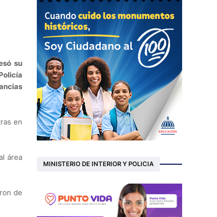
esó su
olicía
tancias
tras en
al área
MINISTERIO DE INTERIOR Y POLICIA
eron de