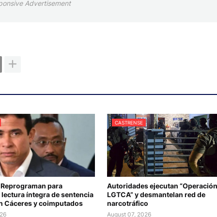
ponsive Advertisement
CASTRENSE
 Reprograman para
Autoridades ejecutan “Operació
lectura íntegra de sentencia
LGTCA” y desmantelan red de
n Cáceres y coimputados
narcotráfico
026
August 07, 2026