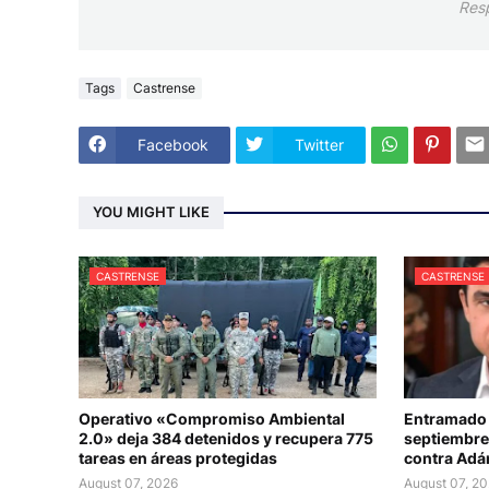
Res
Tags
Castrense
Facebook
Twitter
YOU MIGHT LIKE
CASTRENSE
CASTRENSE
Operativo «Compromiso Ambiental
Entramado
2.0» deja 384 detenidos y recupera 775
septiembre 
tareas en áreas protegidas
contra Adá
August 07, 2026
August 07, 2