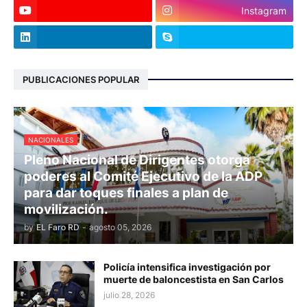
Instagram
PUBLICACIONES POPULAR
NACIONALES
Pleno Nacional de Dirigentes otorga
poderes al Comité Ejecutivo de la ADP
para dar toques finales a plan de
movilización.
by
EL Faro RD
-
agosto 05, 2026
Policía intensifica investigación por
muerte de baloncestista en San Carlos
julio 28, 2026