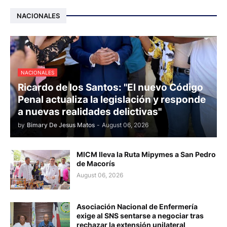
NACIONALES
NACIONALES
Ricardo de los Santos: "El nuevo Código
Penal actualiza la legislación y responde
a nuevas realidades delictivas"
by
Bimary De Jesus Matos
-
August 06, 2026
MICM lleva la Ruta Mipymes a San Pedro
de Macorís
August 06, 2026
Asociación Nacional de Enfermería
exige al SNS sentarse a negociar tras
rechazar la extensión unilateral