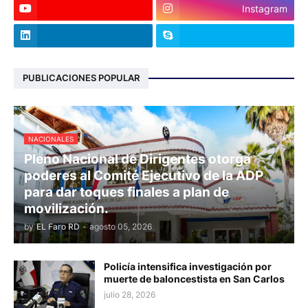
Instagram
PUBLICACIONES POPULAR
NACIONALES
Pleno Nacional de Dirigentes otorga
poderes al Comité Ejecutivo de la ADP
para dar toques finales a plan de
movilización.
by
EL Faro RD
-
agosto 05, 2026
Policía intensifica investigación por
muerte de baloncestista en San Carlos
julio 28, 2026