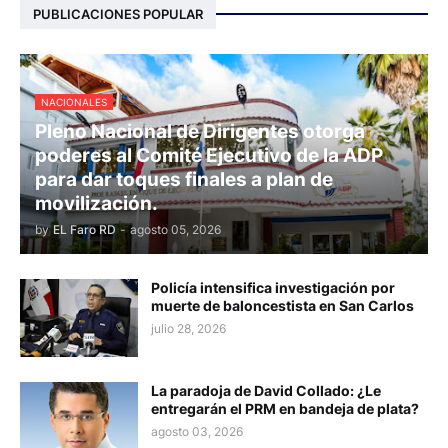
PUBLICACIONES POPULAR
NACIONALES
Pleno Nacional de Dirigentes otorga
poderes al Comité Ejecutivo de la ADP
para dar toques finales a plan de
movilización.
by
EL Faro RD
-
agosto 05, 2026
Policía intensifica investigación por
muerte de baloncestista en San Carlos
julio 28, 2026
La paradoja de David Collado: ¿Le
entregarán el PRM en bandeja de plata?
agosto 03, 2026