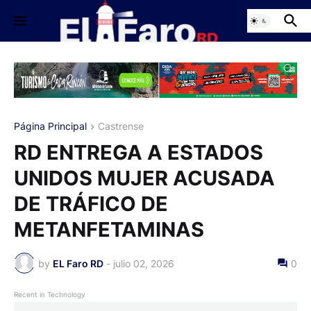
Página Principal
Castrense
RD ENTREGA A ESTADOS
UNIDOS MUJER ACUSADA
DE TRÁFICO DE
METANFETAMINAS
by
EL Faro RD
-
julio 02, 2026
0
Recent in Technology