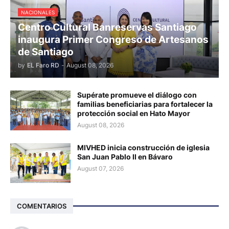
NACIONALES
Centro Cultural Banreservas Santiago
inaugura Primer Congreso de Artesanos
de Santiago
by
EL Faro RD
-
August 08, 2026
Supérate promueve el diálogo con
familias beneficiarias para fortalecer la
protección social en Hato Mayor
August 08, 2026
MIVHED inicia construcción de iglesia
San Juan Pablo II en Bávaro
August 07, 2026
COMENTARIOS