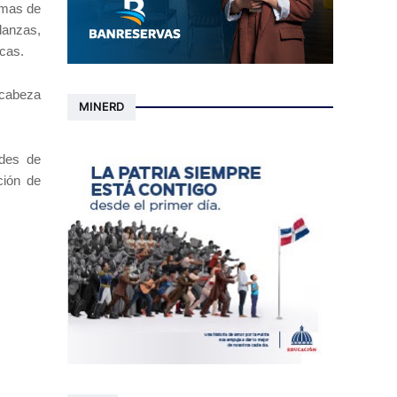
rmas de
lanzas,
icas.
ncabeza
MINERD
edes de
ción de