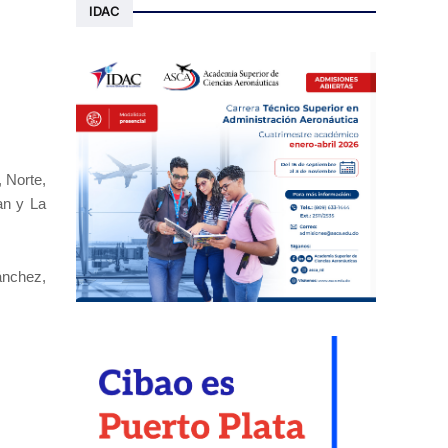
IDAC
, Norte,
an y La
ánchez,