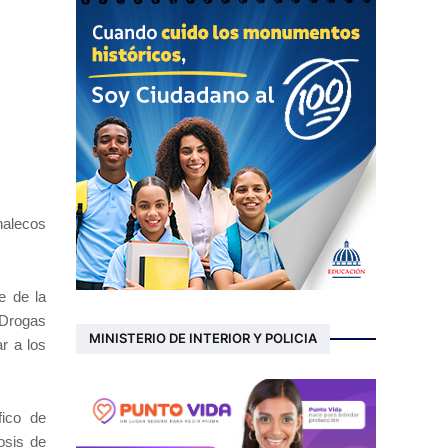
halecos
e de la
 Drogas
MINISTERIO DE INTERIOR Y POLICIA
r a los
fico de
osis de