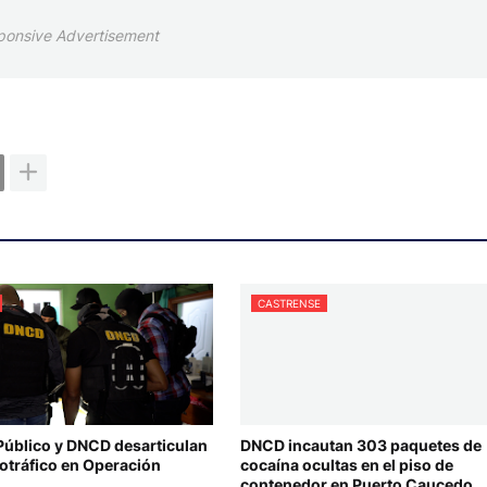
ponsive Advertisement
CASTRENSE
 Público y DNCD desarticulan
DNCD incautan 303 paquetes de
cotráfico en Operación
cocaína ocultas en el piso de
contenedor en Puerto Caucedo