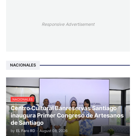
Responsive Advertisement
NACIONALES
NACIONALES
Centro Cultural Banreservas Santiago
inaugura Primer Congreso de Artesanos
de Santiago
by
EL Faro RD
-
August 08, 2026