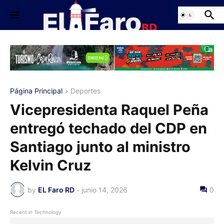
Página Principal
Deportes
Vicepresidenta Raquel Peña
entregó techado del CDP en
Santiago junto al ministro
Kelvin Cruz
by
EL Faro RD
-
junio 14, 2026
0
Recent in Technology