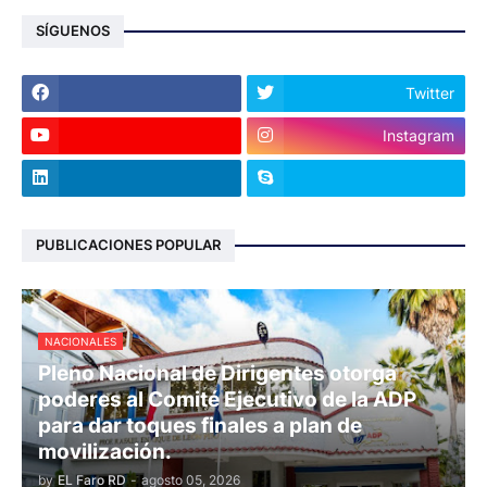
SÍGUENOS
Twitter
Instagram
PUBLICACIONES POPULAR
NACIONALES
Pleno Nacional de Dirigentes otorga
poderes al Comité Ejecutivo de la ADP
para dar toques finales a plan de
movilización.
by
EL Faro RD
-
agosto 05, 2026