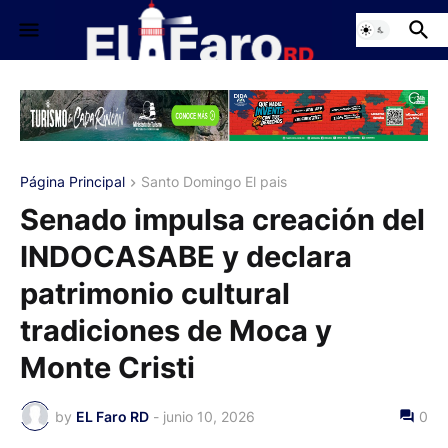
Página Principal
Santo Domingo El pais
Senado impulsa creación del
INDOCASABE y declara
patrimonio cultural
tradiciones de Moca y
Monte Cristi
by
EL Faro RD
-
junio 10, 2026
0