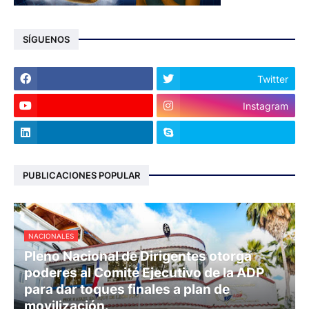
SÍGUENOS
Twitter
Instagram
PUBLICACIONES POPULAR
NACIONALES
Pleno Nacional de Dirigentes otorga
poderes al Comité Ejecutivo de la ADP
para dar toques finales a plan de
movilización.