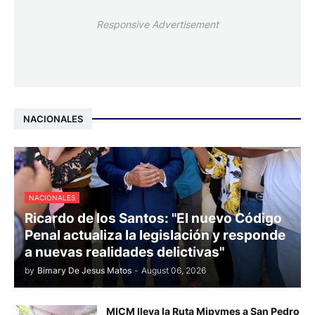
Responsive Advertisement
NACIONALES
NACIONALES
Ricardo de los Santos: "El nuevo Código
Penal actualiza la legislación y responde
a nuevas realidades delictivas"
by
Bimary De Jesus Matos
-
August 06, 2026
MICM lleva la Ruta Mipymes a San Pedro