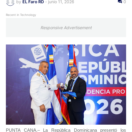
by
EL Faro RD
-
junio 11, 2026
0
Recent in Technology
Responsive Advertisement
PUNTA CANA.– La República Dominicana presentó los