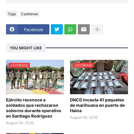
Tags
Castrense
Facebook
YOU MIGHT LIKE
CASTRENSE
CASTRENSE
Ejército reconoce a
DNCD incauta 41 paquetes
soldados que rechazaron
de marihuana en puerto de
soborno durante operativo
Haina
en Santiago Rodríguez
August 06, 2026
August 06, 2026