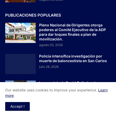
PUBLICACIONES POPULARES
Pleno Nacional de Dirigentes otorga
poderes al Comité Ejecutivo de la ADP
para dar toques finales a plan de
movilización.
agosto 05, 2026
Policía intensifica investigación por
muerte de baloncestista en San Carlos
julio 28, 2026
La paradoja de David Collado: ¿Le
entregarán el PRM en bandeja de plata?
Our website uses cookies to improve your experience.
Learn
agosto 03, 2026
more
Accept !