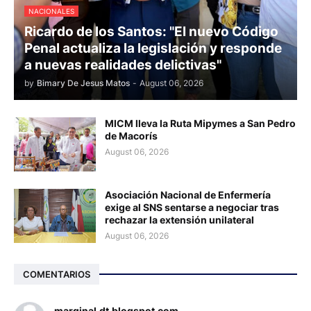
NACIONALES
Ricardo de los Santos: "El nuevo Código
Penal actualiza la legislación y responde
a nuevas realidades delictivas"
by
Bimary De Jesus Matos
-
August 06, 2026
MICM lleva la Ruta Mipymes a San Pedro
de Macorís
August 06, 2026
Asociación Nacional de Enfermería
exige al SNS sentarse a negociar tras
rechazar la extensión unilateral
August 06, 2026
COMENTARIOS
marginal.dt.blogspot.com