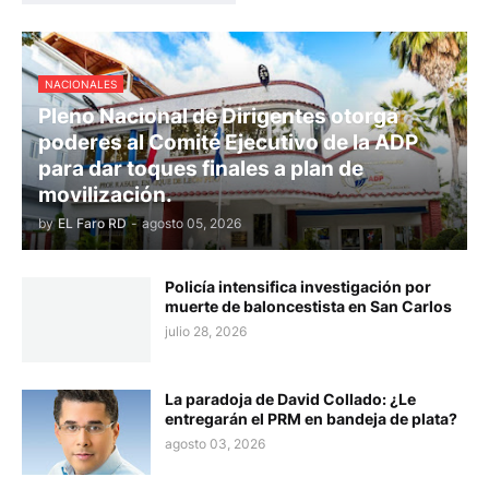
NACIONALES
Pleno Nacional de Dirigentes otorga
poderes al Comité Ejecutivo de la ADP
para dar toques finales a plan de
movilización.
by
EL Faro RD
-
agosto 05, 2026
Policía intensifica investigación por
muerte de baloncestista en San Carlos
julio 28, 2026
La paradoja de David Collado: ¿Le
entregarán el PRM en bandeja de plata?
agosto 03, 2026