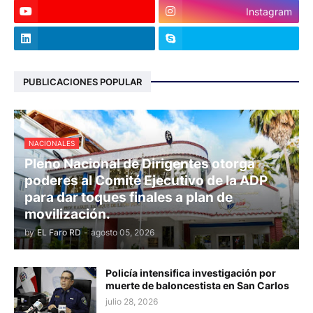
Instagram
PUBLICACIONES POPULAR
NACIONALES
Pleno Nacional de Dirigentes otorga
poderes al Comité Ejecutivo de la ADP
para dar toques finales a plan de
movilización.
by
EL Faro RD
-
agosto 05, 2026
Policía intensifica investigación por
muerte de baloncestista en San Carlos
julio 28, 2026