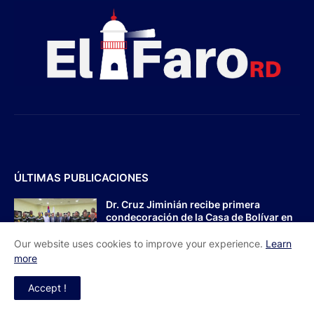
ÚLTIMAS PUBLICACIONES
Dr. Cruz Jiminián recibe primera
condecoración de la Casa de Bolívar en
el bicentenario del Congreso
Anfictiónico de Panamá
Our website uses cookies to improve your experience.
Learn
more
August 08, 2026
Accept !
Fundación Cúrame RD agradece al
Ministerio de Salud por facilitar acceso a
tratamientos para niños con Atrofia