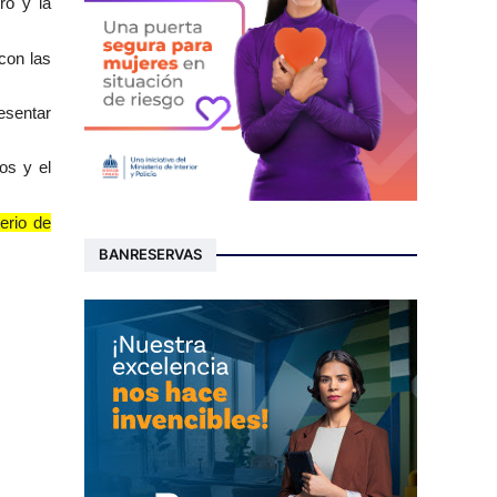
ro y la
con las
esentar
os y el
erio de
BANRESERVAS