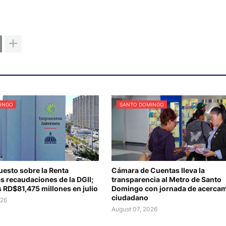
INGO
SANTO DOMINGO
uesto sobre la Renta
Cámara de Cuentas lleva la
s recaudaciones de la DGII;
transparencia al Metro de Santo
 RD$81,475 millones en julio
Domingo con jornada de acercam
ciudadano
026
August 07, 2026