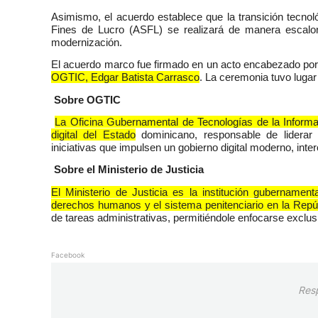
Asimismo, el acuerdo establece que la transición tecnoló
Fines de Lucro (ASFL) se realizará de manera escalona
modernización.
El acuerdo marco fue firmado en un acto encabezado por
OGTIC, Edgar Batista Carrasco
. La ceremonia tuvo lugar
Sobre OGTIC
La Oficina Gubernamental de Tecnologías de la Informa
digital del Estado
dominicano, responsable de liderar 
iniciativas que impulsen un gobierno digital moderno, inte
Sobre el Ministerio de Justicia
El Ministerio de Justicia es la institución gubernament
derechos humanos y el sistema penitenciario en la Repú
de tareas administrativas, permitiéndole enfocarse exclusi
Facebook
Res