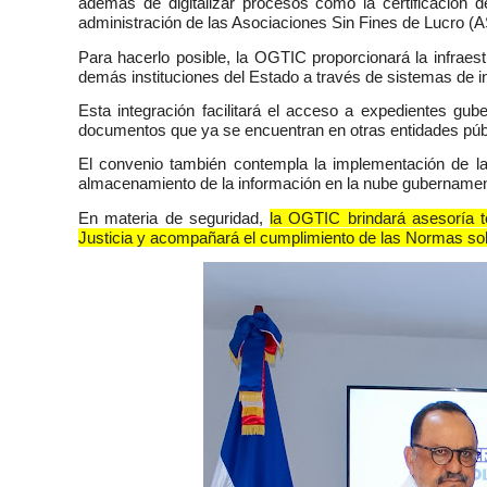
además de digitalizar procesos como la certificación de
administración de las Asociaciones Sin Fines de Lucro (
Para hacerlo posible, la OGTIC proporcionará la infraestr
demás instituciones del Estado a través de sistemas de in
Esta integración facilitará el acceso a expedientes gu
documentos que ya se encuentran en otras entidades púb
El convenio también contempla la implementación de la 
almacenamiento de la información en la nube gubernamen
En materia de seguridad,
la OGTIC brindará asesoría té
Justicia y acompañará el cumplimiento de las Normas so