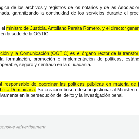
gica de los archivos y registros de los notarios y de las Asociacio
da, garantizando la continuidad de los servicios durante el pro
 el
ministro de Justicia, Antoliano Peralta Romero, y el director gener
 en la sede de la OGTIC.
ción y la Comunicación (OGTIC) es el órgano rector de la transfo
la formulación, promoción e implementación de políticas, están
roperable, seguro y centrado en la ciudadanía.
al responsable de coordinar las políticas públicas en materia de ju
blica Dominicana.
Su creación busca descongestionar al Ministerio 
vamente en la persecución del delito y la investigación penal.
ponsive Advertisement