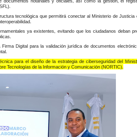
 documentos notariales y oficiales, así como la gestión, el regist
ASFL).
uctura tecnológica que permitirá conectar al Ministerio de Justicia 
teroperabilidad.
bernamentales ya existentes, evitando que los ciudadanos deban pr
licas.
Firma Digital para la validación jurídica de documentos electrónic
tal.
cnica para el diseño de la estrategia de ciberseguridad del Minist
bre Tecnologías de la Información y Comunicación (NORTIC).