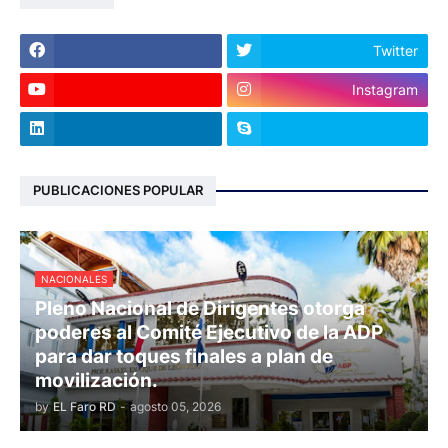
Twitter
Instagram
PUBLICACIONES POPULAR
NACIONALES
Pleno Nacional de Dirigentes otorga
poderes al Comité Ejecutivo de la ADP
para dar toques finales a plan de
movilización.
by
EL Faro RD
-
agosto 05, 2026