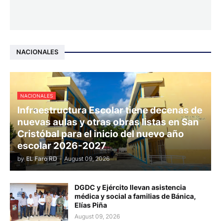
NACIONALES
NACIONALES
Infraestructura Escolar tiene decenas de
nuevas aulas y otras obras listas en San
Cristóbal para el inicio del nuevo año
escolar 2026-2027
by
EL Faro RD
-
August 09, 2026
DGDC y Ejército llevan asistencia
médica y social a familias de Bánica,
Elías Piña
August 09, 2026