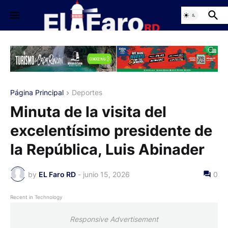
Página Principal
Deportes
Minuta de la visita del
excelentísimo presidente de
la República, Luis Abinader
by
EL Faro RD
-
junio 15, 2026
0
Recent in Technology
Responsive Advertisement