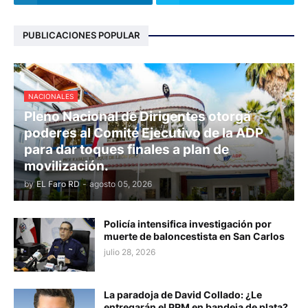
PUBLICACIONES POPULAR
NACIONALES
Pleno Nacional de Dirigentes otorga
poderes al Comité Ejecutivo de la ADP
para dar toques finales a plan de
movilización.
by
EL Faro RD
-
agosto 05, 2026
Policía intensifica investigación por
muerte de baloncestista en San Carlos
julio 28, 2026
La paradoja de David Collado: ¿Le
entregarán el PRM en bandeja de plata?