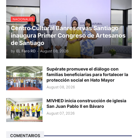
NACIONALES
Centro Cultural Banreservas Santiago
inaugura Primer Congreso de Artesanos
de Santiago
by
EL Faro RD
-
August 08, 2026
Supérate promueve el diálogo con
familias beneficiarias para fortalecer la
protección social en Hato Mayor
August 08, 2026
MIVHED inicia construcción de iglesia
San Juan Pablo II en Bávaro
August 07, 2026
COMENTARIOS