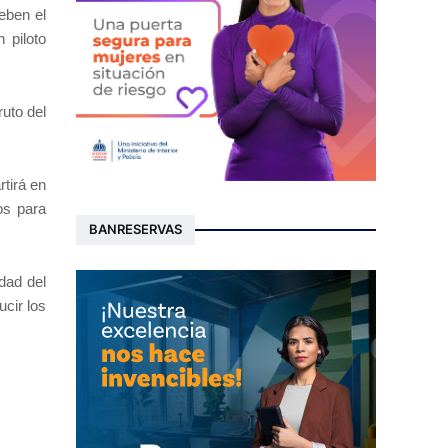
eben el
 piloto
uto del
rtirá en
os para
BANRESERVAS
dad del
cir los