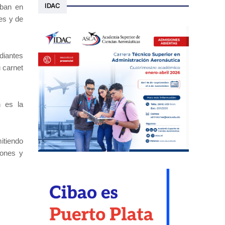
IDAC
aban en
nes y de
diantes
 carnet
n es la
itiendo
iones y