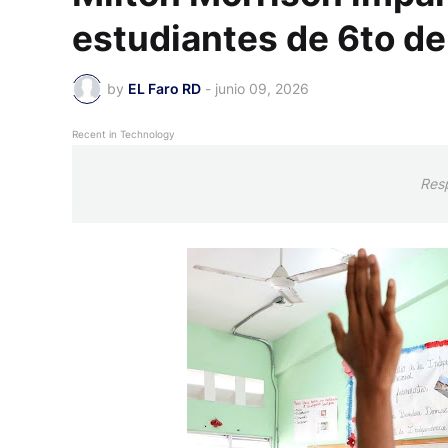
estudiantes de 6to de
by
EL Faro RD
-
junio 09, 2026
Recent in Technology
Res