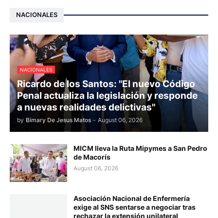
NACIONALES
NACIONALES
Ricardo de los Santos: "El nuevo Código
Penal actualiza la legislación y responde
a nuevas realidades delictivas"
by
Bimary De Jesus Matos
-
August 06, 2026
MICM lleva la Ruta Mipymes a San Pedro
de Macorís
August 06, 2026
Asociación Nacional de Enfermería
exige al SNS sentarse a negociar tras
rechazar la extensión unilateral