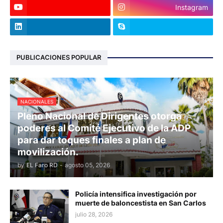
Instagram
PUBLICACIONES POPULAR
NACIONALES
Pleno Nacional de Dirigentes otorga
poderes al Comité Ejecutivo de la ADP
para dar toques finales a plan de
movilización.
by
EL Faro RD
-
agosto 05, 2026
Policía intensifica investigación por
muerte de baloncestista en San Carlos
julio 28, 2026