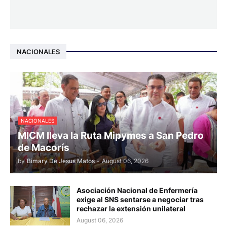
NACIONALES
NACIONALES
MICM lleva la Ruta Mipymes a San Pedro
de Macorís
by
Bimary De Jesus Matos
-
August 06, 2026
Asociación Nacional de Enfermería
exige al SNS sentarse a negociar tras
rechazar la extensión unilateral
August 06, 2026