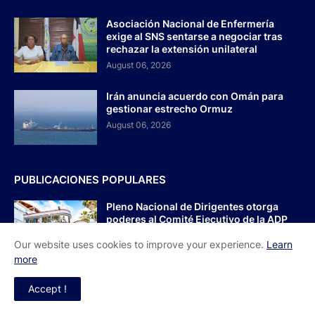
Asociación Nacional de Enfermería
exige al SNS sentarse a negociar tras
rechazar la extensión unilateral
August 06, 2026
Irán anuncia acuerdo con Omán para
gestionar estrecho Ormuz
August 06, 2026
PUBLICACIONES POPULARES
Pleno Nacional de Dirigentes otorga
poderes al Comité Ejecutivo de la ADP
para dar toques finales a plan de
Our website uses cookies to improve your experience.
Learn
movilización.
more
agosto 05, 2026
Accept !
Policía intensifica investigación por
muerte de baloncestista en San Carlos