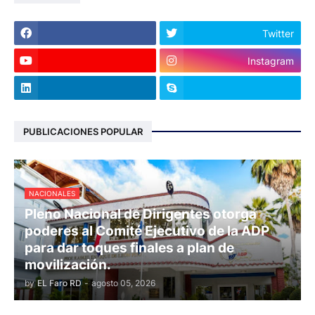
Twitter
Instagram
PUBLICACIONES POPULAR
NACIONALES
Pleno Nacional de Dirigentes otorga
poderes al Comité Ejecutivo de la ADP
para dar toques finales a plan de
movilización.
by
EL Faro RD
-
agosto 05, 2026