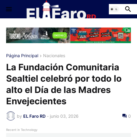
Página Principal
Nacionales
La Fundación Comunitaria
Sealtiel celebró por todo lo
alto el Día de las Madres
Envejecientes
by
EL Faro RD
-
junio 03, 2026
0
Recent in Technology