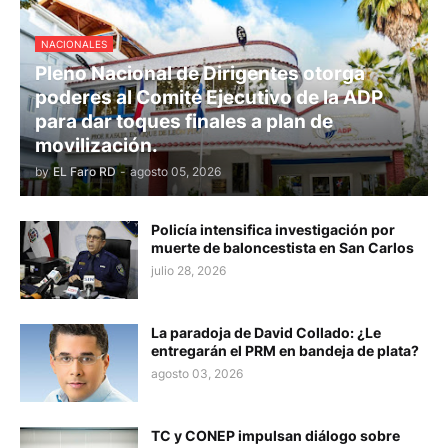
NACIONALES
Pleno Nacional de Dirigentes otorga
poderes al Comité Ejecutivo de la ADP
para dar toques finales a plan de
movilización.
by
EL Faro RD
-
agosto 05, 2026
Policía intensifica investigación por
muerte de baloncestista en San Carlos
julio 28, 2026
La paradoja de David Collado: ¿Le
entregarán el PRM en bandeja de plata?
agosto 03, 2026
TC y CONEP impulsan diálogo sobre