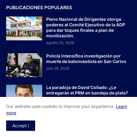
PUBLICACIONES POPULARES
Pleno Nacional de Dirigentes otorga
poderes al Comité Ejecutivo de la ADP
para dar toques finales a plan de
movilización.
agosto 05, 2026
Policía intensifica investigación por
muerte de baloncestista en San Carlos
julio 28, 2026
La paradoja de David Collado: ¿Le
entregarán el PRM en bandeja de plata?
agosto 03, 2026
Our website uses cookies to improve your experience.
Learn
more
Accept !
Inicio
Acerca de Nosotros
Contactos