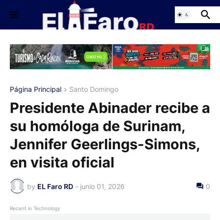
Página Principal
Santo Domingo
Presidente Abinader recibe a
su homóloga de Surinam,
Jennifer Geerlings-Simons,
en visita oficial
by
EL Faro RD
-
junio 01, 2026
0
Recent in Technology