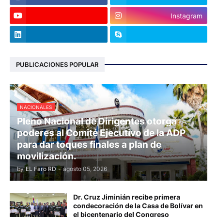
Instagram
PUBLICACIONES POPULAR
NACIONALES
Pleno Nacional de Dirigentes otorga
poderes al Comité Ejecutivo de la ADP
para dar toques finales a plan de
movilización.
by
EL Faro RD
-
agosto 05, 2026
Dr. Cruz Jiminián recibe primera
condecoración de la Casa de Bolívar en
el bicentenario del Congreso