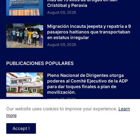
Cristóbal y Peravia
August 09, 2026
Migración incauta jeepeta y repatria a 9
pasajeros haitianos que transportaban
en estatus irregular
August 09, 2026
PUBLICACIONES POPULARES
Pleno Nacional de Dirigentes otorga
poderes al Comité Ejecutivo de la ADP
para dar toques finales a plan de
movilización.
agosto 05, 2026
Our website uses cookies to improve your experience.
Learn
Dr. Cruz Jiminián recibe primera
more
condecoración de la Casa de Bolívar en
el bicentenario del Congreso
Accept !
Anfictiónico de Panamá
agosto 08, 2026