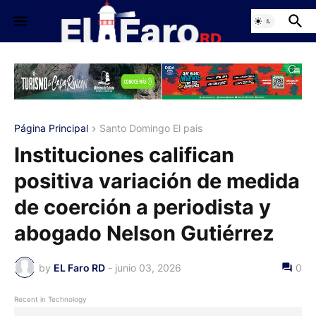
Página Principal
Santo Domingo El pais
Instituciones califican
positiva variación de medida
de coerción a periodista y
abogado Nelson Gutiérrez
by
EL Faro RD
-
junio 03, 2026
0
Recent in Technology