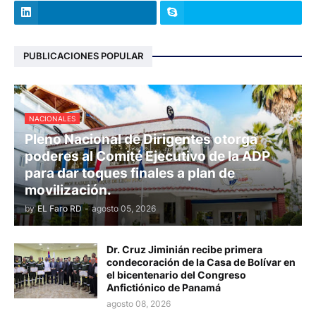
PUBLICACIONES POPULAR
NACIONALES
Pleno Nacional de Dirigentes otorga
poderes al Comité Ejecutivo de la ADP
para dar toques finales a plan de
movilización.
by
EL Faro RD
-
agosto 05, 2026
Dr. Cruz Jiminián recibe primera
condecoración de la Casa de Bolívar en
el bicentenario del Congreso
Anfictiónico de Panamá
agosto 08, 2026