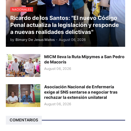
NACIONALES
Ricardo de los Santos: "El nuevo Código
Penal actualiza la legislación y responde
a nuevas realidades delictivas"
by
Bimary De Jesus Matos
-
August 06, 2026
MICM lleva la Ruta Mipymes a San Pedro
de Macorís
August 06, 2026
Asociación Nacional de Enfermería
exige al SNS sentarse a negociar tras
rechazar la extensión unilateral
August 06, 2026
COMENTARIOS