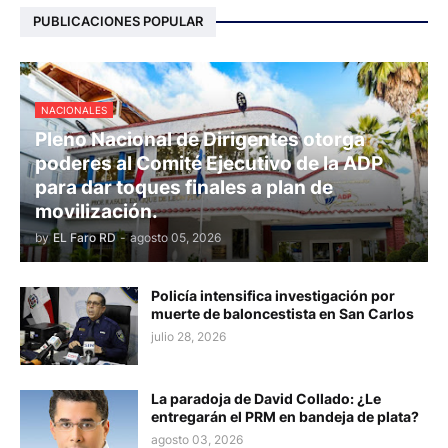
PUBLICACIONES POPULAR
NACIONALES
Pleno Nacional de Dirigentes otorga
poderes al Comité Ejecutivo de la ADP
para dar toques finales a plan de
movilización.
by
EL Faro RD
-
agosto 05, 2026
Policía intensifica investigación por
muerte de baloncestista en San Carlos
julio 28, 2026
La paradoja de David Collado: ¿Le
entregarán el PRM en bandeja de plata?
agosto 03, 2026