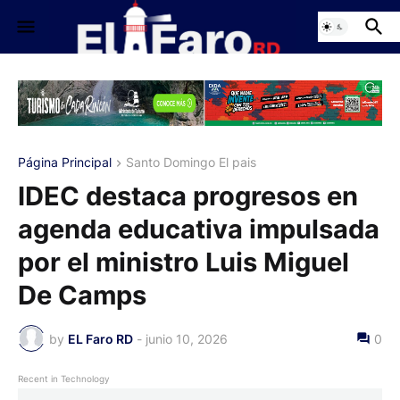
Página Principal
Santo Domingo El pais
IDEC destaca progresos en
agenda educativa impulsada
por el ministro Luis Miguel
De Camps
by
EL Faro RD
-
junio 10, 2026
0
Recent in Technology