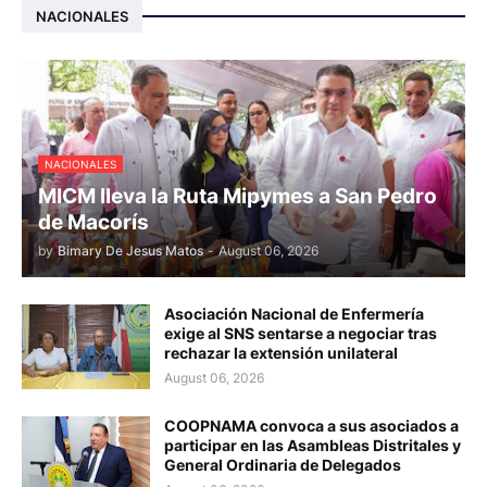
NACIONALES
NACIONALES
MICM lleva la Ruta Mipymes a San Pedro
de Macorís
by
Bimary De Jesus Matos
-
August 06, 2026
Asociación Nacional de Enfermería
exige al SNS sentarse a negociar tras
rechazar la extensión unilateral
August 06, 2026
COOPNAMA convoca a sus asociados a
participar en las Asambleas Distritales y
General Ordinaria de Delegados