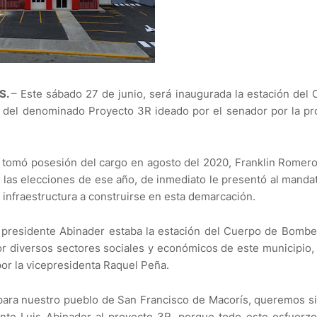
S.
– Este sábado 27 de junio, será inaugurada la estación del
 del denominado Proyecto 3R ideado por el senador por la pr
 tomó posesión del cargo en agosto del 2020, Franklin Romer
 las elecciones de ese año, de inmediato le presentó al mandat
 infraestructura a construirse en esta demarcación.
l presidente Abinader estaba la estación del Cuerpo de Bomb
r diversos sectores sociales y económicos de este municipio, 
or la vicepresidenta Raquel Peña.
 para nuestro pueblo de San Francisco de Macorís, queremos 
nte Luis Abinader al proyecto 3R, porque todo este esfuerz