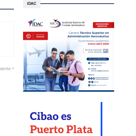
IDAC
uiente