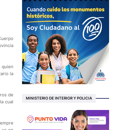
 Cuerpo
ovincia
o quien
ario la
eros de
MINISTERIO DE INTERIOR Y POLICIA
la cual
siempre
o va en