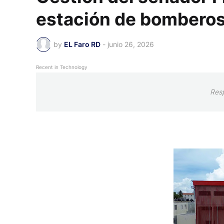
estación de bombero
by
EL Faro RD
-
junio 26, 2026
Recent in Technology
Res