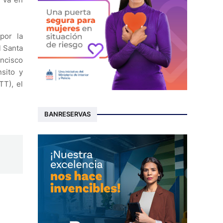
por la
l Santa
ancisco
nsito y
TT), el
BANRESERVAS