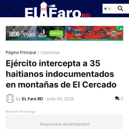
Página Principal
Castrense
Ejército intercepta a 35
haitianos indocumentados
en montañas de El Cercado
by
EL Faro RD
-
junio 09, 2026
0
Recent in Technology
Responsive Advertisement