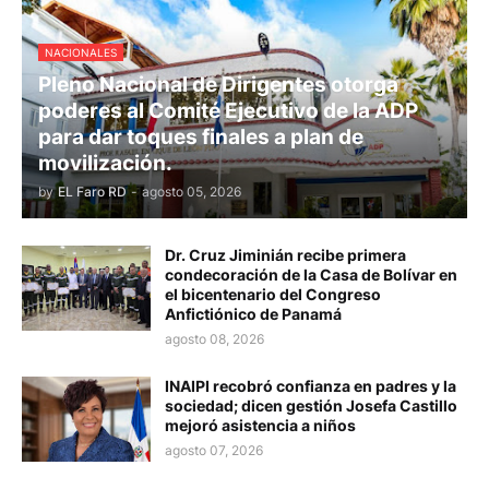
NACIONALES
Pleno Nacional de Dirigentes otorga
poderes al Comité Ejecutivo de la ADP
para dar toques finales a plan de
movilización.
by
EL Faro RD
-
agosto 05, 2026
Dr. Cruz Jiminián recibe primera
condecoración de la Casa de Bolívar en
el bicentenario del Congreso
Anfictiónico de Panamá
agosto 08, 2026
INAIPI recobró confianza en padres y la
sociedad; dicen gestión Josefa Castillo
mejoró asistencia a niños
agosto 07, 2026