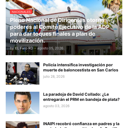
NACIONALES
Pleno Nacional de Dirigentes otorga
poderes al Comité Ejecutivo de la ADP
para dar toques finales a plan de
movilización.
by
EL Faro RD
-
agosto 05, 2026
Policía intensifica investigación por
muerte de baloncestista en San Carlos
julio 28, 2026
La paradoja de David Collado: ¿Le
entregarán el PRM en bandeja de plata?
agosto 03, 2026
INAIPI recobró confianza en padres y la