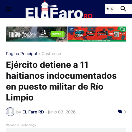
Página Principal
Castrense
Ejército detiene a 11
haitianos indocumentados
en puesto militar de Río
Limpio
by
EL Faro RD
-
junio 03, 2026
0
Recent in Technology