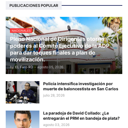
PUBLICACIONES POPULAR
NACIONALES
Pleno Nacional de Dirigentes otorga
poderes al Comité Ejecutivo de la ADP
para dar toques finales a plan de
movilización.
by
EL Faro RD
-
agosto 05, 2026
Policía intensifica investigación por
muerte de baloncestista en San Carlos
julio 28, 2026
La paradoja de David Collado: ¿Le
entregarán el PRM en bandeja de plata?
agosto 03, 2026