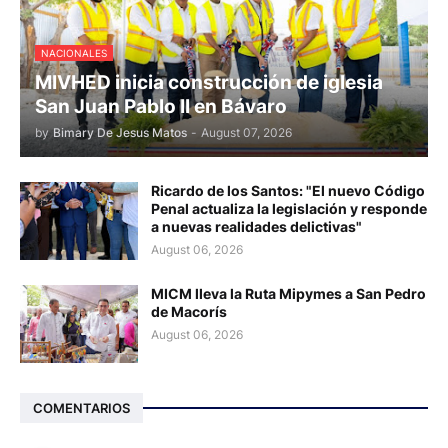
NACIONALES
MIVHED inicia construcción de iglesia
San Juan Pablo II en Bávaro
by
Bimary De Jesus Matos
-
August 07, 2026
Ricardo de los Santos: "El nuevo Código
Penal actualiza la legislación y responde
a nuevas realidades delictivas"
August 06, 2026
MICM lleva la Ruta Mipymes a San Pedro
de Macorís
August 06, 2026
COMENTARIOS