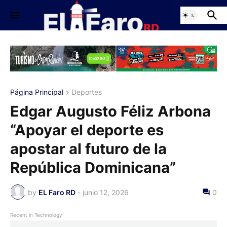
Página Principal
Deportes
Edgar Augusto Féliz Arbona
“Apoyar el deporte es
apostar al futuro de la
República Dominicana”
by
EL Faro RD
-
junio 12, 2026
0
Recent in Technology