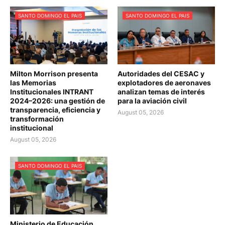
SANTO DOMINGO EL PAIS
SANTO DOMINGO EL PAIS
Milton Morrison presenta
Autoridades del CESAC y
las Memorias
explotadores de aeronaves
Institucionales INTRANT
analizan temas de interés
2024–2026: una gestión de
para la aviación civil
transparencia, eficiencia y
August 05, 2026
transformación
institucional
August 05, 2026
SANTO DOMINGO EL PAIS
Ministerio de Educación