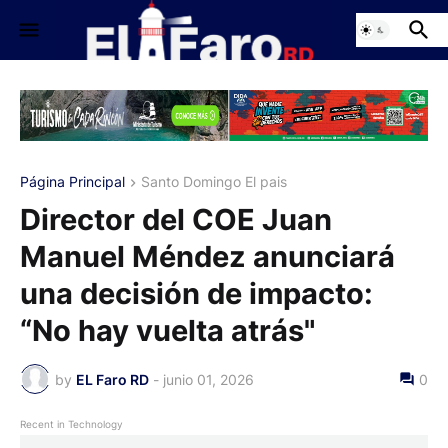
Página Principal
Santo Domingo El pais
Director del COE Juan
Manuel Méndez anunciará
una decisión de impacto:
“No hay vuelta atrás"
by
EL Faro RD
-
junio 01, 2026
0
Recent in Technology