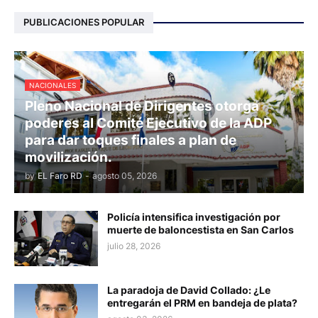
PUBLICACIONES POPULAR
NACIONALES
Pleno Nacional de Dirigentes otorga
poderes al Comité Ejecutivo de la ADP
para dar toques finales a plan de
movilización.
by
EL Faro RD
-
agosto 05, 2026
Policía intensifica investigación por
muerte de baloncestista en San Carlos
julio 28, 2026
La paradoja de David Collado: ¿Le
entregarán el PRM en bandeja de plata?