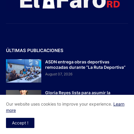
ÚLTIMAS PUBLICACIONES
ASDN entrega obras deportivas
remozadas durante “La Ruta Deportiva”
August 07, 2026
Gloria Reyes lista para asumir la
Secretaría General del PRM
Our website uses cookies to improve your experience.
Learn
August 06, 2026
more
Accept !
Agente de la DIGESETT identifica a
mujer reportada como desaparecida