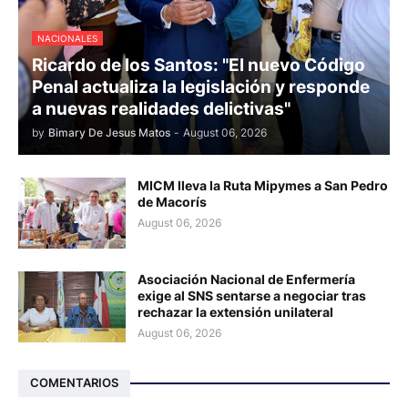
NACIONALES
Ricardo de los Santos: "El nuevo Código
Penal actualiza la legislación y responde
a nuevas realidades delictivas"
by
Bimary De Jesus Matos
-
August 06, 2026
MICM lleva la Ruta Mipymes a San Pedro
de Macorís
August 06, 2026
Asociación Nacional de Enfermería
exige al SNS sentarse a negociar tras
rechazar la extensión unilateral
August 06, 2026
COMENTARIOS