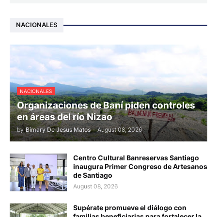
NACIONALES
NACIONALES
Organizaciones de Baní piden controles
en áreas del río Nizao
by
Bimary De Jesus Matos
-
August 08, 2026
Centro Cultural Banreservas Santiago
inaugura Primer Congreso de Artesanos
de Santiago
August 08, 2026
Supérate promueve el diálogo con
familias beneficiarias para fortalecer la