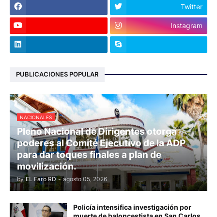
Twitter
Instagram
PUBLICACIONES POPULAR
NACIONALES
Pleno Nacional de Dirigentes otorga
poderes al Comité Ejecutivo de la ADP
para dar toques finales a plan de
movilización.
by
EL Faro RD
-
agosto 05, 2026
Policía intensifica investigación por
muerte de baloncestista en San Carlos