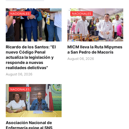
NACIONALES
NACIONALES
Ricardo de los Santos: "El
MICM lleva la Ruta Mipymes
nuevo Código Penal
a San Pedro de Macorís
actualiza la legislación y
August 06, 2026
responde a nuevas
realidades delictivas"
August 06, 2026
NACIONALES
Asociación Nacional de
Enfermería exige al SNS