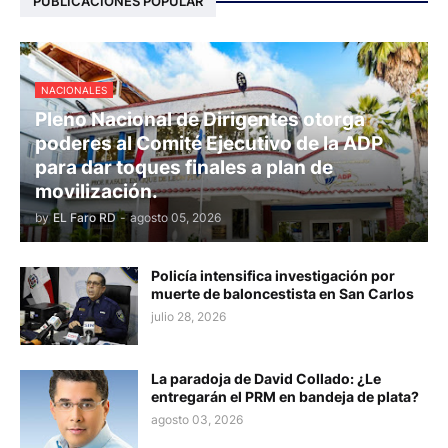
PUBLICACIONES POPULAR
NACIONALES
Pleno Nacional de Dirigentes otorga
poderes al Comité Ejecutivo de la ADP
para dar toques finales a plan de
movilización.
by
EL Faro RD
-
agosto 05, 2026
Policía intensifica investigación por
muerte de baloncestista en San Carlos
julio 28, 2026
La paradoja de David Collado: ¿Le
entregarán el PRM en bandeja de plata?
agosto 03, 2026