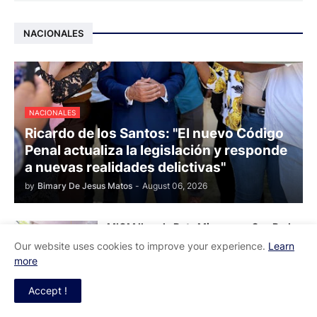
NACIONALES
NACIONALES
Ricardo de los Santos: "El nuevo Código
Penal actualiza la legislación y responde
a nuevas realidades delictivas"
by
Bimary De Jesus Matos
-
August 06, 2026
MICM lleva la Ruta Mipymes a San Pedro
de Macorís
Our website uses cookies to improve your experience.
Learn
August 06, 2026
more
Accept !
Asociación Nacional de Enfermería
exige al SNS sentarse a negociar tras