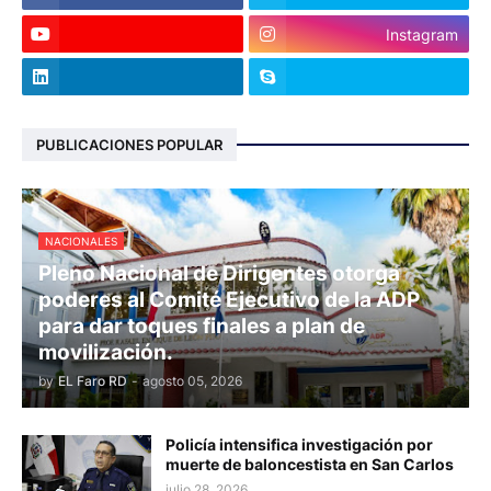
Instagram
PUBLICACIONES POPULAR
NACIONALES
Pleno Nacional de Dirigentes otorga
poderes al Comité Ejecutivo de la ADP
para dar toques finales a plan de
movilización.
by
EL Faro RD
-
agosto 05, 2026
Policía intensifica investigación por
muerte de baloncestista en San Carlos
julio 28, 2026