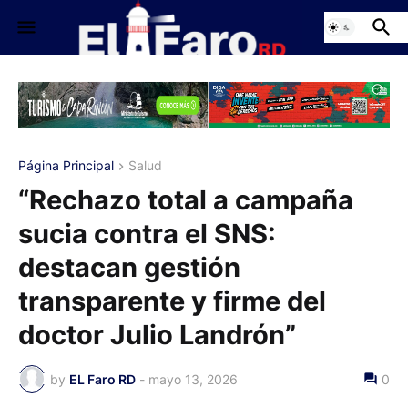
Página Principal
Salud
“Rechazo total a campaña
sucia contra el SNS:
destacan gestión
transparente y firme del
doctor Julio Landrón”
by
EL Faro RD
-
mayo 13, 2026
0