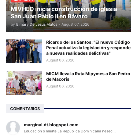
NACIONALES
MIVHED inicia construcción de iglesia
San Juan Pablo II en Bávaro
by
Bimary De Jesus Matos
-
August 07, 2026
Ricardo de los Santos: "El nuevo Código
Penal actualiza la legislación y responde
a nuevas realidades delictivas"
August 06, 2026
MICM lleva la Ruta Mipymes a San Pedro
de Macorís
August 06, 2026
COMENTARIOS
marginal.dt.blogspot.com
Educación o mierte La República Dominicana neseci...