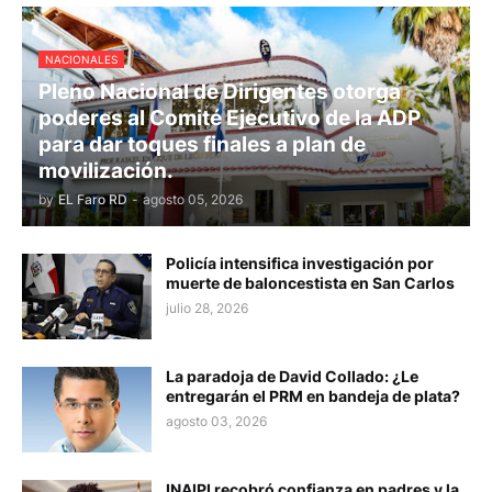
NACIONALES
Pleno Nacional de Dirigentes otorga
poderes al Comité Ejecutivo de la ADP
para dar toques finales a plan de
movilización.
by
EL Faro RD
-
agosto 05, 2026
Policía intensifica investigación por
muerte de baloncestista en San Carlos
julio 28, 2026
La paradoja de David Collado: ¿Le
entregarán el PRM en bandeja de plata?
agosto 03, 2026
INAIPI recobró confianza en padres y la