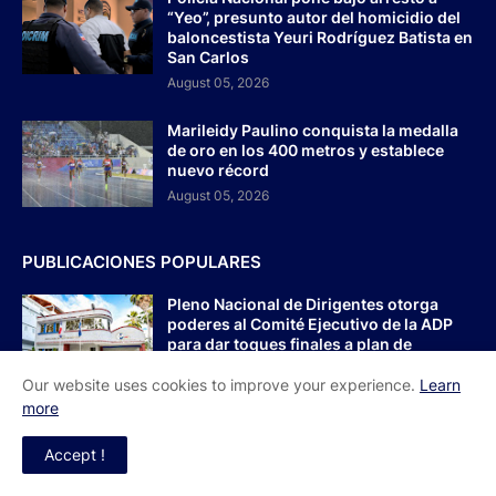
“Yeo”, presunto autor del homicidio del
baloncestista Yeuri Rodríguez Batista en
San Carlos
August 05, 2026
Marileidy Paulino conquista la medalla
de oro en los 400 metros y establece
nuevo récord
August 05, 2026
PUBLICACIONES POPULARES
Pleno Nacional de Dirigentes otorga
poderes al Comité Ejecutivo de la ADP
para dar toques finales a plan de
movilización.
Our website uses cookies to improve your experience.
Learn
agosto 05, 2026
more
Policía intensifica investigación por
Accept !
muerte de baloncestista en San Carlos
julio 28, 2026