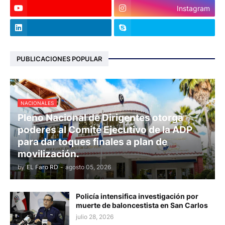
Instagram
PUBLICACIONES POPULAR
NACIONALES
Pleno Nacional de Dirigentes otorga
poderes al Comité Ejecutivo de la ADP
para dar toques finales a plan de
movilización.
by
EL Faro RD
-
agosto 05, 2026
Policía intensifica investigación por
muerte de baloncestista en San Carlos
julio 28, 2026