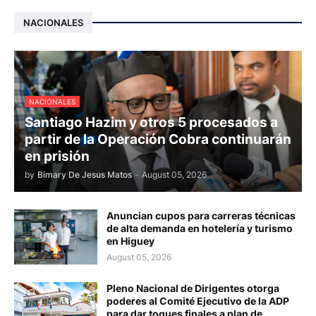
NACIONALES
NACIONALES
Santiago Hazim y otros 5 procesados a
partir de la Operación Cobra continuarán
en prisión
by
Bimary De Jesus Matos
-
August 05, 2026
Anuncian cupos para carreras técnicas
de alta demanda en hotelería y turismo
en Higuey
August 05, 2026
Pleno Nacional de Dirigentes otorga
poderes al Comité Ejecutivo de la ADP
para dar toques finales a plan de