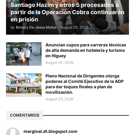
Santiago Hazim y otros 5 procesados a
partir de la Operación Cobra continuarán
en prisión
by
Bimary De Jesus Matos
-
August 05, 2026
Anuncian cupos para carreras técnicas
de alta demanda en hotelería y turismo
en Higuey
August 05, 2026
Pleno Nacional de Dirigentes otorga
poderes al Comité Ejecutivo de la ADP
para dar toques finales a plan de
movilización.
August 05, 2026
COMENTARIOS
marginal.dt.blogspot.com