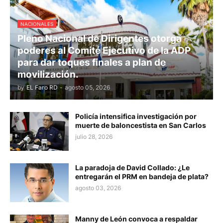
NACIONALES
Pleno Nacional de Dirigentes otorga
poderes al Comité Ejecutivo de la ADP
para dar toques finales a plan de
movilización.
by
EL Faro RD
-
agosto 05, 2026
Policía intensifica investigación por
muerte de baloncestista en San Carlos
julio 28, 2026
La paradoja de David Collado: ¿Le
entregarán el PRM en bandeja de plata?
agosto 03, 2026
Manny de León convoca a respaldar