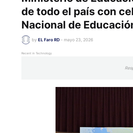
de todo el país con ce
Nacional de Educació
by
EL Faro RD
-
mayo 23, 2026
Recent in Technology
Res