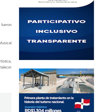
 fueron
Musical
ística,
rtalecer