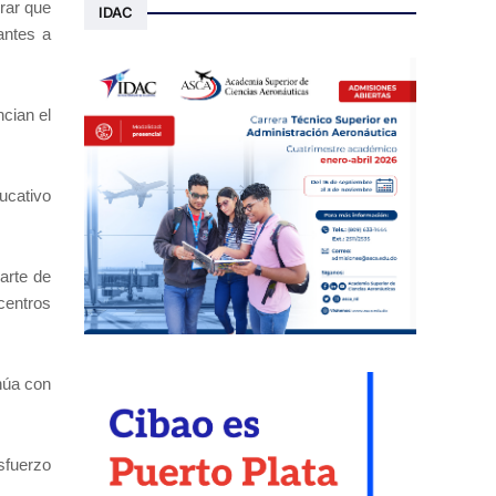
rar que
IDAC
antes a
cian el
ucativo
arte de
centros
inúa con
sfuerzo