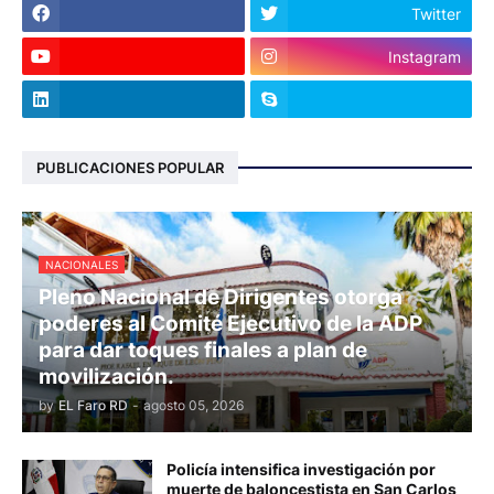
Twitter
Instagram
PUBLICACIONES POPULAR
NACIONALES
Pleno Nacional de Dirigentes otorga
poderes al Comité Ejecutivo de la ADP
para dar toques finales a plan de
movilización.
by
EL Faro RD
-
agosto 05, 2026
Policía intensifica investigación por
muerte de baloncestista en San Carlos