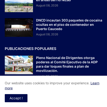
August 08, 2026
DNCD incautan 303 paquetes de cocaína
ocultas en el piso de contenedor en
Puerto Caucedo
August 08, 2026
PUBLICACIONES POPULARES
Pleno Nacional de Dirigentes otorga
poderes al Comité Ejecutivo de la ADP
para dar toques finales a plan de
movilización.
agosto 05, 2026
Our website uses cookies to improve your experience.
Learn
Policía intensifica investigación por
more
muerte de baloncestista en San Carlos
julio 28, 2026
Accept !