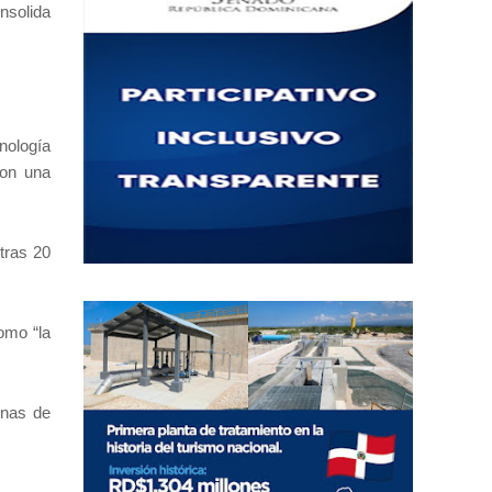
nsolida
nología
con una
tras 20
omo “la
rnas de