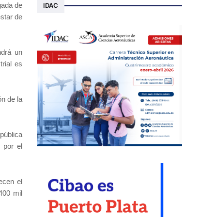
gada de
IDAC
star de
ndrá un
rial es
ón de la
pública
 por el
ecen el
400 mil