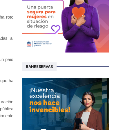
ha roto
adas al
un país
BANRESERVAS
 que ha
uración
pública
imiento