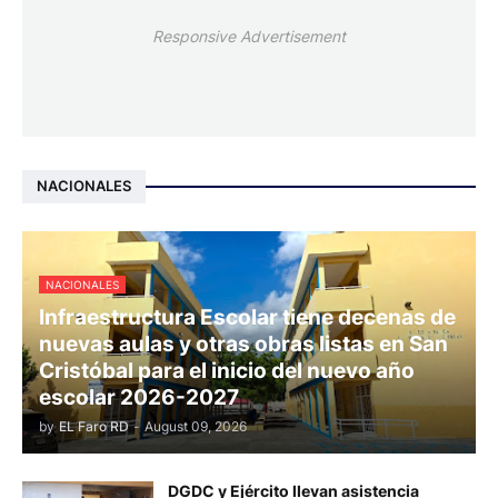
Responsive Advertisement
NACIONALES
NACIONALES
Infraestructura Escolar tiene decenas de
nuevas aulas y otras obras listas en San
Cristóbal para el inicio del nuevo año
escolar 2026-2027
by
EL Faro RD
-
August 09, 2026
DGDC y Ejército llevan asistencia