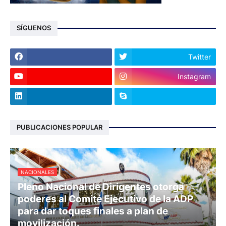
SÍGUENOS
Twitter
Instagram
PUBLICACIONES POPULAR
NACIONALES
Pleno Nacional de Dirigentes otorga
poderes al Comité Ejecutivo de la ADP
para dar toques finales a plan de
movilización.