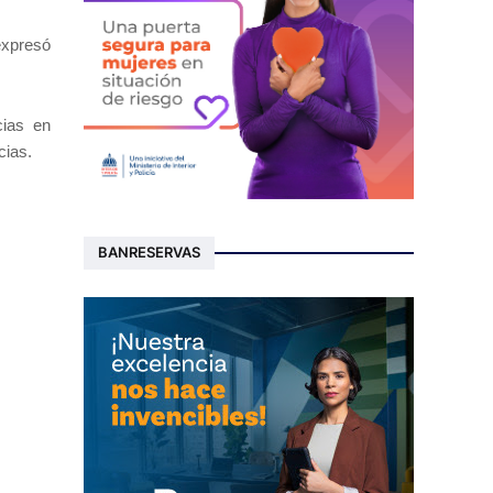
 expresó
cias en
cias.
BANRESERVAS