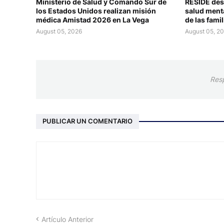
Ministerio de Salud y Comando Sur de
RESIDE dest
los Estados Unidos realizan misión
salud menta
médica Amistad 2026 en La Vega
de las famil
August 05, 2026
August 05, 2
Res
PUBLICAR UN COMENTARIO
Artículo Anterior