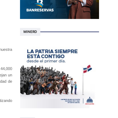
MINERD
nuestra
 44,000
ejan un
idad de
tizando