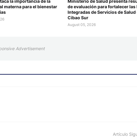
aca la importancia de la
Ministerio de Salud presenta res
l materna para el bienestar
de evaluación para fortalecer las
ias
Integradas de Servicios de Salud
Cibao Sur
026
August 05, 2026
ponsive Advertisement
Artículo Sig