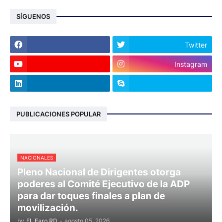
SÍGUENOS
Twitter
Instagram
PUBLICACIONES POPULAR
NACIONALES
Pleno Nacional de Dirigentes otorga
poderes al Comité Ejecutivo de la ADP
para dar toques finales a plan de
movilización.
by
EL Faro RD
-
agosto 05, 2026