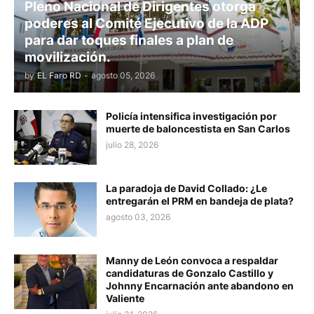
Pleno Nacional de Dirigentes otorga
poderes al Comité Ejecutivo de la ADP
para dar toques finales a plan de
movilización.
by
EL Faro RD
-
agosto 05, 2026
Policía intensifica investigación por
muerte de baloncestista en San Carlos
julio 28, 2026
La paradoja de David Collado: ¿Le
entregarán el PRM en bandeja de plata?
agosto 03, 2026
Manny de León convoca a respaldar
candidaturas de Gonzalo Castillo y
Johnny Encarnación ante abandono en
Valiente