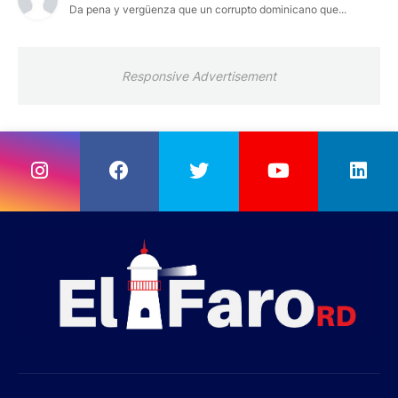
Da pena y vergüenza que un corrupto dominicano que...
Responsive Advertisement