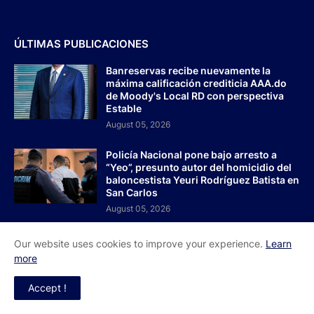
ÚLTIMAS PUBLICACIONES
Banreservas recibe nuevamente la
máxima calificación crediticia AAA.do
de Moody's Local RD con perspectiva
Estable
August 05, 2026
Policía Nacional pone bajo arresto a
“Yeo”, presunto autor del homicidio del
baloncestista Yeuri Rodríguez Batista en
San Carlos
August 05, 2026
Marileidy Paulino conquista la medalla
Our website uses cookies to improve your experience.
Learn
de oro en los 400 metros y establece
more
nuevo récord
August 05, 2026
Accept !