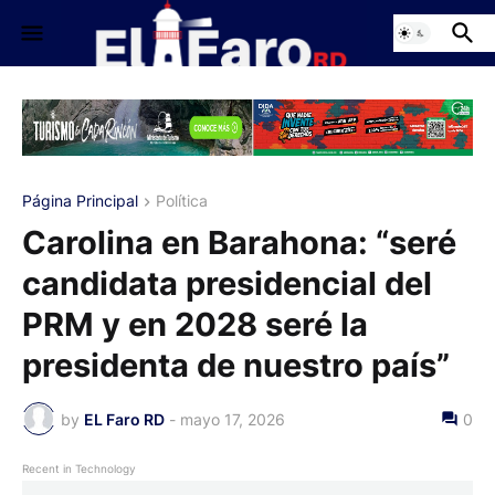
Página Principal
Política
Carolina en Barahona: “seré
candidata presidencial del
PRM y en 2028 seré la
presidenta de nuestro país”
by
EL Faro RD
-
mayo 17, 2026
0
Recent in Technology