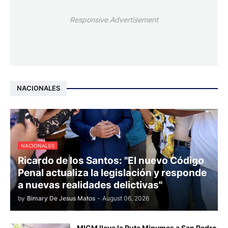
Responsive Advertisement
NACIONALES
NACIONALES
Ricardo de los Santos: "El nuevo Código
Penal actualiza la legislación y responde
a nuevas realidades delictivas"
by
Bimary De Jesus Matos
-
August 06, 2026
MICM lleva la Ruta Mipymes a San Pedro