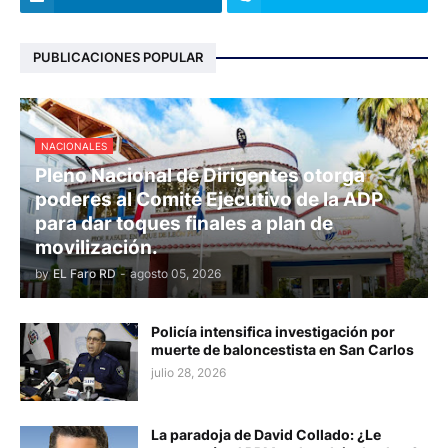
PUBLICACIONES POPULAR
NACIONALES
Pleno Nacional de Dirigentes otorga
poderes al Comité Ejecutivo de la ADP
para dar toques finales a plan de
movilización.
by
EL Faro RD
-
agosto 05, 2026
Policía intensifica investigación por
muerte de baloncestista en San Carlos
julio 28, 2026
La paradoja de David Collado: ¿Le