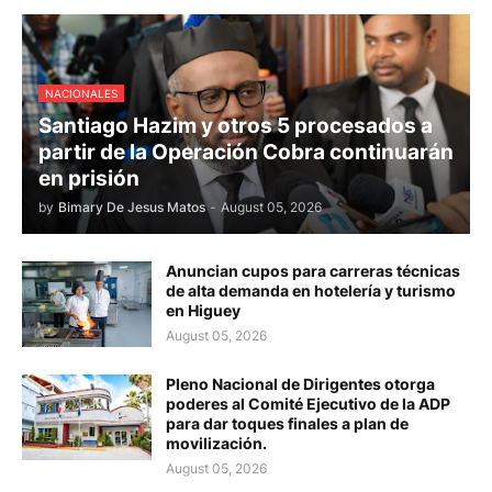
NACIONALES
Santiago Hazim y otros 5 procesados a
partir de la Operación Cobra continuarán
en prisión
by
Bimary De Jesus Matos
-
August 05, 2026
Anuncian cupos para carreras técnicas
de alta demanda en hotelería y turismo
en Higuey
August 05, 2026
Pleno Nacional de Dirigentes otorga
poderes al Comité Ejecutivo de la ADP
para dar toques finales a plan de
movilización.
August 05, 2026