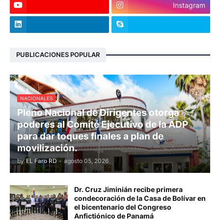
Instagram
PUBLICACIONES POPULAR
NACIONALES
Pleno Nacional de Dirigentes otorga
poderes al Comité Ejecutivo de la ADP
para dar toques finales a plan de
movilización.
by
EL Faro RD
-
agosto 05, 2026
Dr. Cruz Jiminián recibe primera
condecoración de la Casa de Bolívar en
el bicentenario del Congreso
Anfictiónico de Panamá