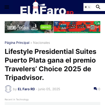
Página Principal
Nacionales
Lifestyle Presidential Suites
Puerto Plata gana el premio
Travelers’ Choice 2025 de
Tripadvisor.
by
EL Faro RD
-
junio 05, 2025
0
Recent in Technology