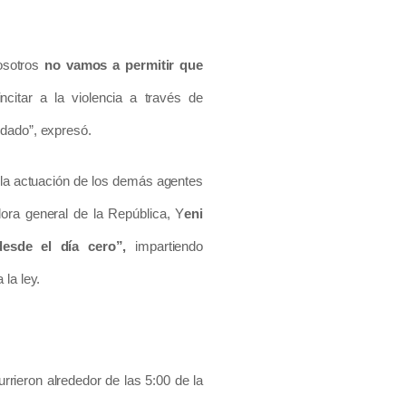
osotros
no vamos a permitir que
itar a la violencia a través de
idado”, expresó.
a la actuación de los demás agentes
dora general de la República, Y
eni
desde el día cero”,
impartiendo
la ley.
rrieron alrededor de las 5:00 de la