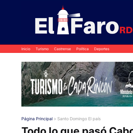
Inicio
Turismo
Castrense
Política
Deportes
Página Principal
Santo Domingo El país
Todo lo que pasó Cabo