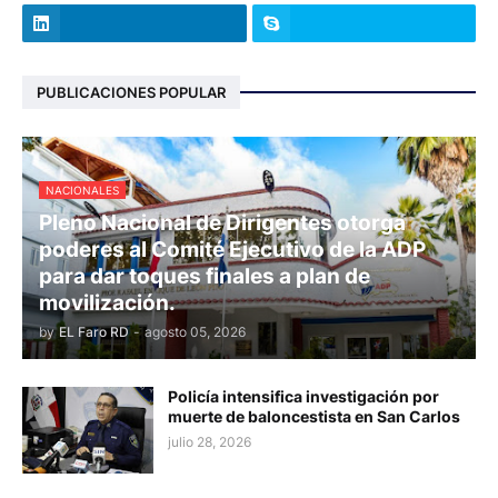
PUBLICACIONES POPULAR
NACIONALES
Pleno Nacional de Dirigentes otorga
poderes al Comité Ejecutivo de la ADP
para dar toques finales a plan de
movilización.
by
EL Faro RD
-
agosto 05, 2026
Policía intensifica investigación por
muerte de baloncestista en San Carlos
julio 28, 2026