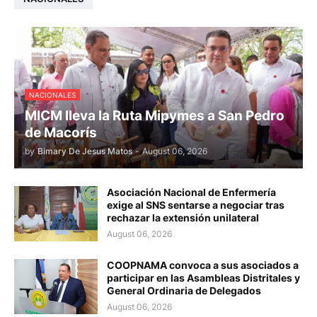
NACIONALES
MICM lleva la Ruta Mipymes a San Pedro
de Macorís
by
Bimary De Jesus Matos
-
August 06, 2026
Asociación Nacional de Enfermería
exige al SNS sentarse a negociar tras
rechazar la extensión unilateral
August 06, 2026
COOPNAMA convoca a sus asociados a
participar en las Asambleas Distritales y
General Ordinaria de Delegados
August 06, 2026