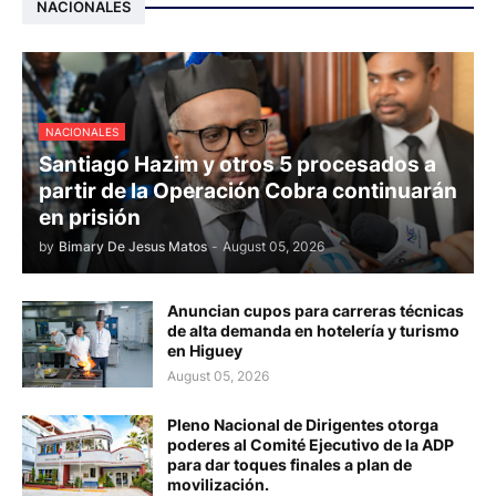
NACIONALES
NACIONALES
Santiago Hazim y otros 5 procesados a
partir de la Operación Cobra continuarán
en prisión
by
Bimary De Jesus Matos
-
August 05, 2026
Anuncian cupos para carreras técnicas
de alta demanda en hotelería y turismo
en Higuey
August 05, 2026
Pleno Nacional de Dirigentes otorga
poderes al Comité Ejecutivo de la ADP
para dar toques finales a plan de
movilización.