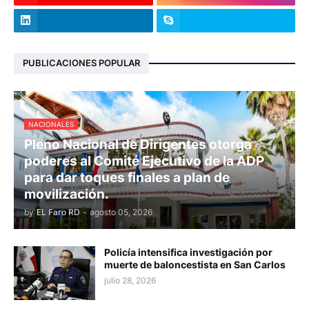
PUBLICACIONES POPULAR
NACIONALES
Pleno Nacional de Dirigentes otorga
poderes al Comité Ejecutivo de la ADP
para dar toques finales a plan de
movilización.
by
EL Faro RD
-
agosto 05, 2026
Policía intensifica investigación por
muerte de baloncestista en San Carlos
julio 28, 2026