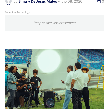
by
Bimary De Jesus Matos
-
julio 08, 2026
0
Recent in Technology
Responsive Advertisement