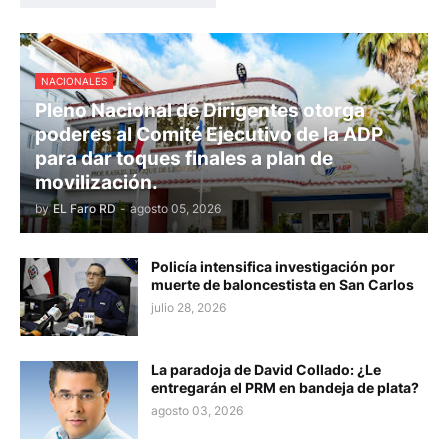
NACIONALES
Pleno Nacional de Dirigentes otorga
poderes al Comité Ejecutivo de la ADP
para dar toques finales a plan de
movilización.
by
EL Faro RD
-
agosto 05, 2026
Policía intensifica investigación por
muerte de baloncestista en San Carlos
julio 28, 2026
La paradoja de David Collado: ¿Le
entregarán el PRM en bandeja de plata?
agosto 03, 2026