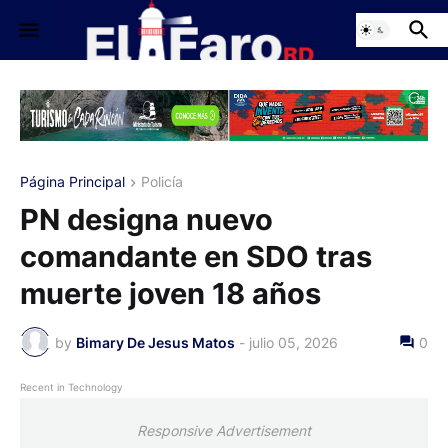
Página Principal
Policía
PN designa nuevo
comandante en SDO tras
muerte joven 18 años
by
Bimary De Jesus Matos
-
julio 05, 2026
0
Recent in Technology
Responsive Advertisement